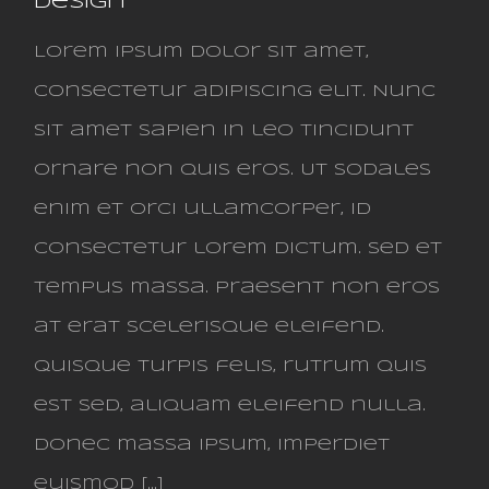
Design
Lorem ipsum dolor sit amet,
consectetur adipiscing elit. Nunc
sit amet sapien in leo tincidunt
ornare non quis eros. Ut sodales
enim et orci ullamcorper, id
consectetur lorem dictum. Sed et
tempus massa. Praesent non eros
at erat scelerisque eleifend.
Quisque turpis felis, rutrum quis
est sed, aliquam eleifend nulla.
Donec massa ipsum, imperdiet
euismod [...]