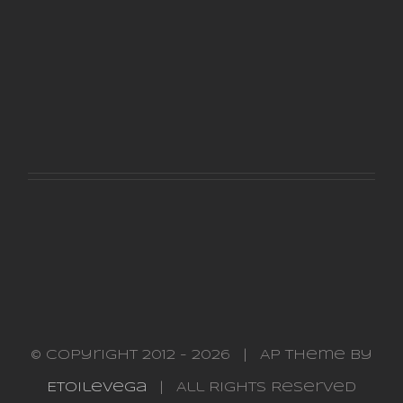
En savoir plus
Voir le projet
© Copyright 2012 -
2026 | AP Theme by
Etoilevega
| All Rights Reserved