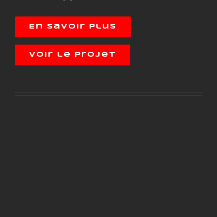
En savoir plus
Voir le projet
Creative Pitcher
Design
Lorem ipsum dolor sit amet,
consectetur adipiscing elit. Nunc
sit amet sapien in leo tincidunt