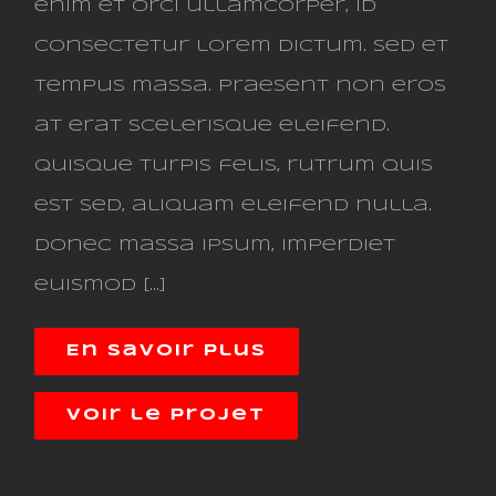
enim et orci ullamcorper, id
consectetur lorem dictum. Sed et
tempus massa. Praesent non eros
at erat scelerisque eleifend.
Quisque turpis felis, rutrum quis
est sed, aliquam eleifend nulla.
Donec massa ipsum, imperdiet
euismod [...]
En savoir plus
Voir le projet